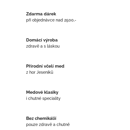
v
l
á
Zdarma dárek
d
při objednávce nad 2500,-
a
c
í
Domácí výroba
p
r
zdravě a s láskou
v
k
y
Přírodní včelí med
v
z hor Jeseníků
ý
p
i
s
Medové klasiky
u
i chutné speciality
Bez chemikálií
pouze zdravě a chutně