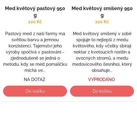
Med květový pastový 950
Med květový smíšený 950
g
g
220 Kč
220 Kč
Pastový med z naší farmy má
Med květový smíšený v sobě
světlou barvu a jemnou
spojuje to nejlepší z medu
konzistenci. Tajemství jeho
květového, kdy včelky sbírají
výroby spočívá v pastování -
nektar z kvetoucích rostlin a
zjednodušeně se jedná o
ovocných stromů, a medu
metodu, kdy se med pomaličku
medovicového (lesního), který
míchá ve...
obsahuje...
NA DOTAZ
VYPRODÁNO
Do košíku
Do košíku