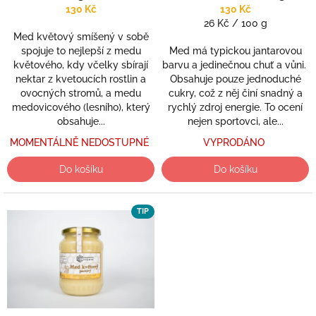
k
130 Kč
130 Kč
t
Měrná
26 Kč / 100 g
ů
Med květový smíšený v sobě
cena:
spojuje to nejlepší z medu
Med má typickou jantarovou
květového, kdy včelky sbírají
barvu a jedinečnou chuť a vůni.
nektar z kvetoucích rostlin a
Obsahuje pouze jednoduché
ovocných stromů, a medu
cukry, což z něj činí snadný a
medovicového (lesního), který
rychlý zdroj energie. To ocení
obsahuje...
nejen sportovci, ale...
MOMENTÁLNĚ NEDOSTUPNÉ
VYPRODÁNO
Do košíku
Do košíku
TIP