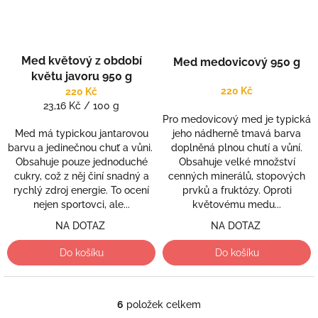
Med květový z období
Med medovicový 950 g
květu javoru 950 g
220 Kč
220 Kč
Měrná
23,16 Kč / 100 g
Pro medovicový med je typická
cena:
jeho nádherně tmavá barva
Med má typickou jantarovou
doplněná plnou chutí a vůní.
barvu a jedinečnou chuť a vůni.
Obsahuje velké množství
Obsahuje pouze jednoduché
cenných minerálů, stopových
cukry, což z něj činí snadný a
prvků a fruktózy. Oproti
rychlý zdroj energie. To ocení
květovému medu...
nejen sportovci, ale...
NA DOTAZ
NA DOTAZ
Do košíku
Do košíku
6
položek celkem
O