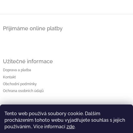
Z
á
Přijímáme online platby
p
a
t
í
Užitečné informace
Doprava a platba
Kontakt
Obchodní podmínky
Ochrana osobních údajů
Kontakt
Tento web používá soubory cookie. Dalším
procházením tohoto webu vyjadřujete souhlas s jejich
zaneta.ciemalova
@
seznam.cz
používáním.. Více informací
zde
.
+420 732 829 782