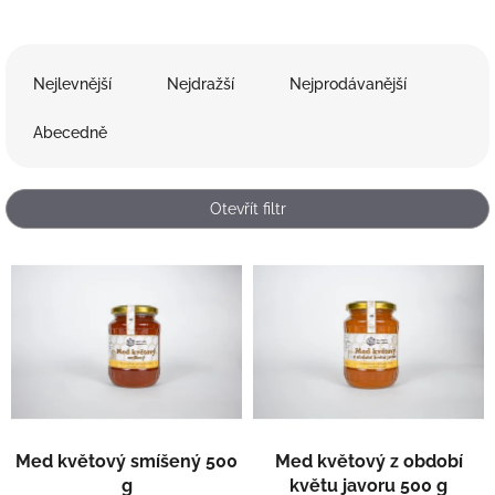
Ř
a
Nejlevnější
Nejdražší
Nejprodávanější
z
e
Abecedně
n
í
p
Otevřít filtr
r
o
V
d
ý
u
p
k
i
t
s
ů
p
r
o
d
Med květový smíšený 500
Med květový z období
u
g
květu javoru 500 g