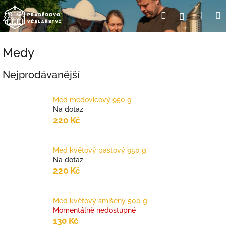
Přejít
Nák
Hledat
Přihlášení
na
obsah
koší
Medy
Nejprodávanější
Med medovicový 950 g
Na dotaz
220 Kč
Med květový pastový 950 g
Na dotaz
220 Kč
Med květový smíšený 500 g
Momentálně nedostupné
130 Kč