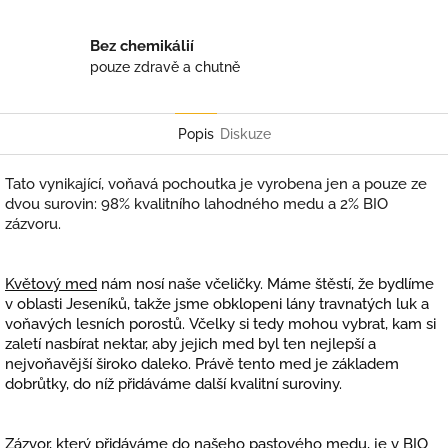
Bez chemikálií
pouze zdravě a chutně
Popis
Diskuze
Tato vynikající, voňavá pochoutka je vyrobena jen a pouze ze
dvou surovin: 98% kvalitního lahodného medu a 2% BIO
zázvoru.
Květový med
nám nosí naše včeličky. Máme štěstí, že bydlíme
v oblasti Jeseníků, takže jsme obklopeni lány travnatých luk a
voňavých lesních porostů. Včelky si tedy mohou vybrat, kam si
zaletí nasbírat
nektar
, aby jejich med byl ten nejlepší a
nejvoňavější široko daleko.
Právě tento med je základem
dobrůtky, do níž přidáváme další kvalitní suroviny.
Zázvor
, který přidáváme do našeho pastového medu, je v BIO