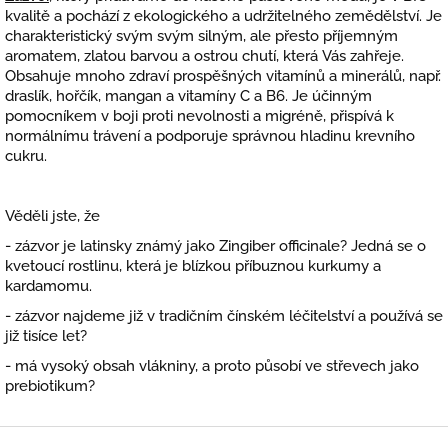
kvalitě a pochází z ekologického a udržitelného zemědělství. Je
charakteristický svým svým silným, ale přesto příjemným
aromatem, zlatou barvou a ostrou chutí, která Vás zahřeje.
Obsahuje mnoho zdraví prospěšných vitamínů a minerálů, např.
draslík, hořčík, mangan a vitamíny C a B6. Je účinným
pomocníkem v boji proti nevolnosti
a
migréně,
přispívá k
normálnímu trávení a podporuje správnou hladinu krevního
cukru.
Věděli jste, že
- zázvor je latinsky známý jako Zingiber officinale? Jedná se o
kvetoucí rostlinu, která je blízkou příbuznou kurkumy a
kardamomu.
- zázvor najdeme již v tradičním čínském léčitelství a používá se
již tisíce let?
- má vysoký obsah vlákniny, a proto působí ve střevech jako
prebiotikum?
Z