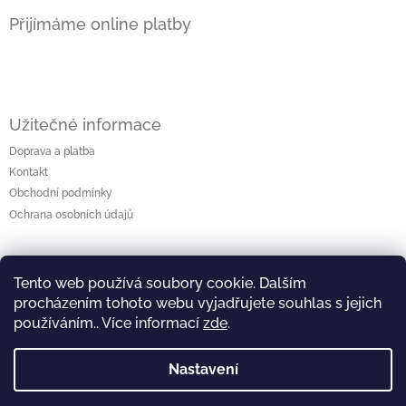
á
Přijímáme online platby
p
a
t
í
Užitečné informace
Doprava a platba
Kontakt
Obchodní podmínky
Ochrana osobních údajů
Kontakt
Tento web používá soubory cookie. Dalším
procházením tohoto webu vyjadřujete souhlas s jejich
zaneta.ciemalova
@
seznam.cz
používáním.. Více informací
zde
.
+420 732 829 782
Nastavení