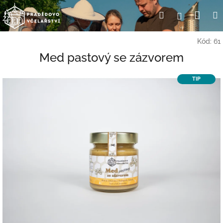
Přejít
Nák
Hledat
Přihlášení
na
obsah
koší
Kód:
61
Med pastový se zázvorem
TIP