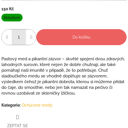
150 Kč
Měrná
Skladem
cena:
Do košíku
Pastový med a pikantní zázvor – skvělé spojení dvou zdravých,
lahodných surovin, které nejen že dobře chutnají, ale také
pomáhají naší imunitě v případě, že to potřebuje. Chuť
slaďoučkého medu se vhodně doplňuje se zázvorem,
výsledkem čehož je pikantní dobrota, kterou si můžeme přidat
do čaje, do smoothie, nebo jen tak namazat na pečivo či
rovnou uzobávat ze skleničky lžičkou.
Kategorie
:
Ochucené medy
ZEPTAT SE